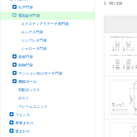
1 - 50 / 116
引戸門扉
電気錠付門扉
エクスティアラアーチ用門扉
ルシアス門扉
シンプレオ門扉
シャローネ門扉
形材門扉
鋳物門扉
マンション向けポーチ門扉
機能ポール
宅配ボックス
ポスト
フレームユニット
フェンス
車庫まわり
庭まわり