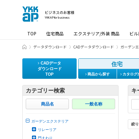
ビジネスのお客様
YKK AP for business
TOP
住宅商品
エクステリア/外装 商品
ビル
ビジネスのお客様 HOME
データダウンロード
CADデータダウンロード
ガーデンエ
CADデータ
住宅
ダウンロード
TOP
商品から探す
カタログ
カテゴリー検索
キ
商品名
一般名称
ガーデンエクステリア
絞り
リレーリア
門まわり