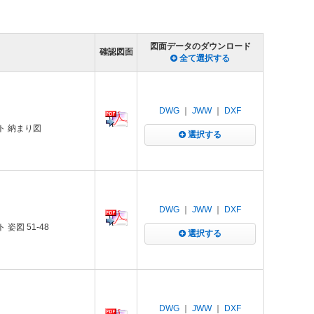
図面データのダウンロード
確認図面
全て選択する
DWG
｜
JWW
｜
DXF
ト 納まり図
選択する
DWG
｜
JWW
｜
DXF
姿図 51-48
選択する
DWG
｜
JWW
｜
DXF