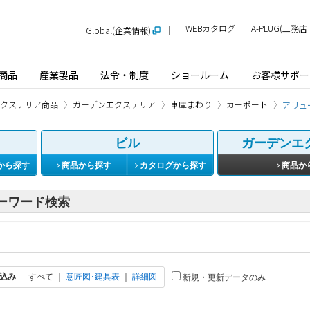
WEBカタログ
A-PLUG(工
Global(企業情報)
商品
産業製品
法令・制度
ショールーム
お客様サポー
クステリア商品
ガーデンエクステリア
車庫まわり
カーポート
アリュー
ビル
ガーデンエ
から探す
商品から探す
カタログから探す
商品か
ーワード検索
込み
すべて
｜
意匠図･建具表
｜
詳細図
新規・更新データのみ