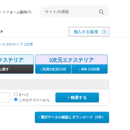
務店・リフォーム店向け)
検索する
ト
個人のお客様
ス 600タイプ 2台用
クステリア
3次元エクステリア
ら探す
汎用3次元CAD
RIK CAD用
すべて
検索する
このカテゴリーから
選択データの確認とダウンロード（
0
件）