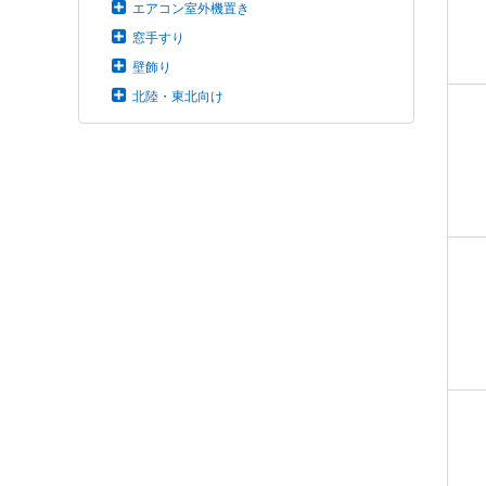
エアコン室外機置き
窓手すり
壁飾り
北陸・東北向け