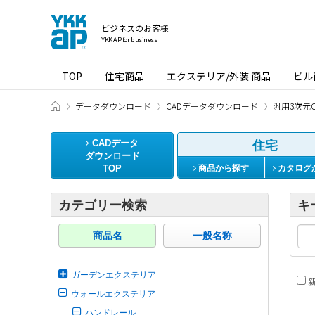
ビジネスのお客様
YKK AP for business
TOP
住宅商品
エクステリア/外装 商品
ビル
ビジネスのお客様 HOME
データダウンロード
CADデータダウンロード
汎用3次元C
CADデータ
住宅
ダウンロード
TOP
商品から探す
カタログ
カテゴリー検索
キ
商品名
一般名称
ガーデンエクステリア
新
ウォールエクステリア
ハンドレール