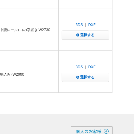
3DS
｜
DXF
腰レール) コの字置き W2730
選択する
3DS
｜
DXF
み) W2000
選択する
個人のお客様