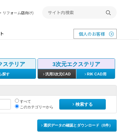
務店・リフォーム店向け)
検索する
ト
個人のお客様
クステリア
3次元エクステリア
ら探す
汎用3次元CAD
RIK CAD用
すべて
検索する
このカテゴリーから
選択データの確認とダウンロード（
0
件）