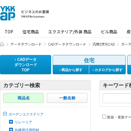
ビジネスのお客様
YKK AP for business
TOP
住宅商品
エクステリア/外装 商品
ビル商品
産
ビジネスのお客様 HOME
データダウンロード
CADデータダウンロード
汎用3次元CAD
ガー
CADデータ
住宅
ダウンロード
TOP
商品から探す
カタログから探す
カテゴリー検索
キーワード
商品名
一般名称
ガーデンエクステリア
新規・更新デ
リレーリア
外構用汎用部材