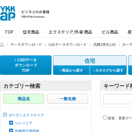
ビジネスのお客様
YKK AP for business
TOP
住宅商品
エクステリア/外装 商品
ビル商品
産
ビジネスのお客様 HOME
データダウンロード
CADデータダウンロード
汎用3次元CAD
ガー
CADデータ
住宅
ダウンロード
TOP
商品から探す
カタログから探す
カテゴリー検索
キーワード
商品名
一般名称
ガーデンエクステリア
新規・更新デ
リレーリア
外構用汎用部材