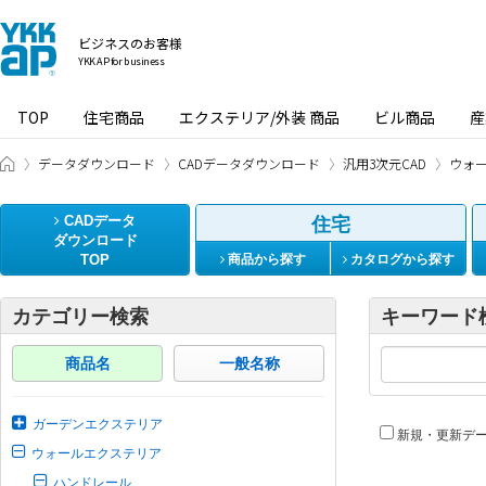
ビジネスのお客様
YKK AP for business
TOP
住宅商品
エクステリア/外装 商品
ビル商品
産
ビジネスのお客様 HOME
データダウンロード
CADデータダウンロード
汎用3次元CAD
ウォ
CADデータ
住宅
ダウンロード
TOP
商品から探す
カタログから探す
カテゴリー検索
キーワード
商品名
一般名称
ガーデンエクステリア
新規・更新デ
ウォールエクステリア
ハンドレール