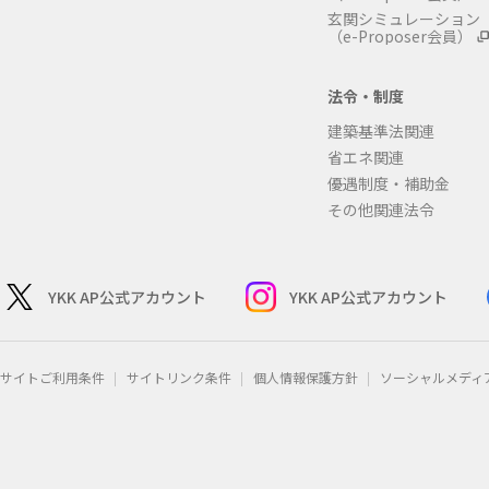
玄関シミュレーション
（e-Proposer会員）
法令・制度
建築基準法関連
省エネ関連
優遇制度・補助金
その他関連法令
YKK AP公式アカウント
YKK AP公式アカウント
サイトご利用条件
サイトリンク条件
個人情報保護方針
ソーシャルメディ