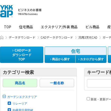
ビジネスのお客様
YKK AP for business
TOP
住宅商品
エクステリア/外装 商品
ビル商品
産
ビジネスのお客様 HOME
データダウンロード
CADデータダウンロード
汎用3次元CAD
ガー
CADデータ
住宅
ダウンロード
TOP
商品から探す
カタログから探す
カテゴリー検索
キーワード
商品名
一般名称
ガーデンエクステリア
新規・更新デ
リレーリア
外構用汎用部材