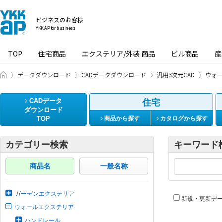
ビジネスのお客様
YKK AP for business
TOP
住宅商品
エクステリア/外装 商品
ビル商品
産
ビジネスのお客様 HOME
データダウンロード
CADデータダウンロード
汎用3次元CAD
ウォ
CADデータ
住宅
ダウンロード
TOP
商品から探す
カタログから探す
カテゴリー検索
キーワード
商品名
一般名称
ガーデンエクステリア
新規・更新デ
ウォールエクステリア
ハンドレール