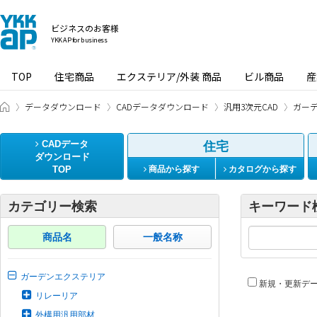
ビジネスのお客様
YKK AP for business
TOP
住宅商品
エクステリア/外装 商品
ビル商品
産
ビジネスのお客様 HOME
データダウンロード
CADデータダウンロード
汎用3次元CAD
ガー
CADデータ
住宅
ダウンロード
TOP
商品から探す
カタログから探す
カテゴリー検索
キーワード
商品名
一般名称
ガーデンエクステリア
新規・更新デ
リレーリア
外構用汎用部材