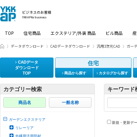
ビジネスのお客様
YKK AP for business
TOP
住宅商品
エクステリア/外装 商品
ビル商品
産
ビジネスのお客様 HOME
データダウンロード
CADデータダウンロード
汎用3次元CAD
ガー
CADデータ
住宅
ダウンロード
TOP
商品から探す
カタログから探す
カテゴリー検索
キーワード
商品名
一般名称
ガーデンエクステリア
新規・更新デ
リレーリア
外構用汎用部材