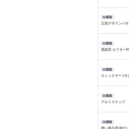
3D図面
正面デザインパネ
3D図面
風除室 セフターII
3D図面
ストックヤードII
3D図面
アルミステップ
3D図面
囲い商品用 物干