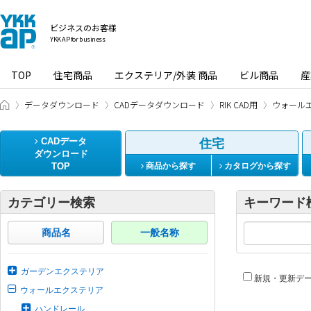
ビジネスのお客様
YKK AP for business
TOP
住宅商品
エクステリア/外装 商品
ビル商品
産
ビジネスのお客様 HOME
データダウンロード
CADデータダウンロード
RIK CAD用
ウォール
CADデータ
住宅
ダウンロード
TOP
商品から探す
カタログから探す
カテゴリー検索
キーワード
商品名
一般名称
ガーデンエクステリア
新規・更新デ
ウォールエクステリア
ハンドレール