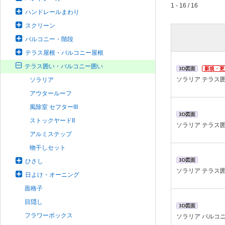
1 - 16 / 16
ハンドレールまわり
スクリーン
バルコニー・階段
テラス屋根・バルコニー屋根
テラス囲い・バルコニー囲い
3D図面
新規・更
ソラリア テラス
ソラリア
アウタールーフ
風除室 セフターIII
3D図面
ストックヤードII
ソラリア テラス
アルミステップ
物干しセット
3D図面
ひさし
ソラリア テラス
日よけ・オーニング
面格子
目隠し
3D図面
フラワーボックス
ソラリア バルコ