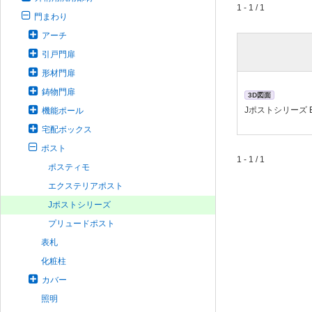
1 - 1 / 1
門まわり
アーチ
引戸門扉
形材門扉
鋳物門扉
3D図面
Jポストシリーズ B
機能ポール
宅配ボックス
ポスト
1 - 1 / 1
ポスティモ
エクステリアポスト
Jポストシリーズ
プリュードポスト
表札
化粧柱
カバー
照明