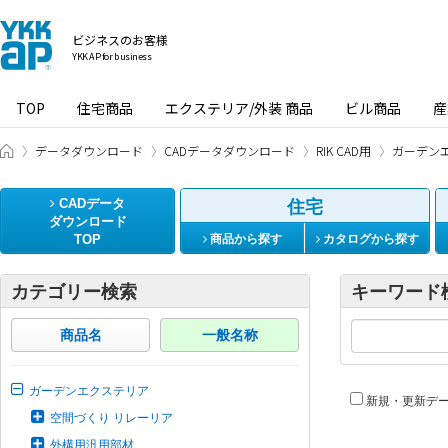
ビジネスのお客様
YKK AP for business
TOP
住宅商品
エクステリア/外装 商品
ビル商品
産
ビジネスのお客様 HOME
データダウンロード
CADデータダウンロード
RIK CAD用
ガーデン
CADデータ
住宅
ダウンロード
TOP
商品から探す
カタログから探す
カテゴリー検索
キーワード
商品名
一般名称
ガーデンエクステリア
新規・更新デ
空間づくり リレーリア
外構用汎用部材