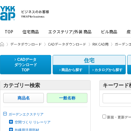
ビジネスのお客様
YKK AP for business
TOP
住宅商品
エクステリア/外装 商品
ビル商品
産
ビジネスのお客様 HOME
データダウンロード
CADデータダウンロード
RIK CAD用
ガーデン
CADデータ
住宅
ダウンロード
TOP
商品から探す
カタログから探す
カテゴリー検索
キーワード
商品名
一般名称
ガーデンエクステリア
新規・更新デ
空間づくり リレーリア
外構用汎用部材