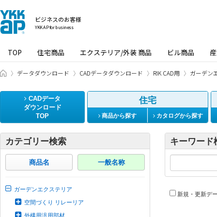
ビジネスのお客様
YKK AP for business
TOP
住宅商品
エクステリア/外装 商品
ビル商品
産
ビジネスのお客様 HOME
データダウンロード
CADデータダウンロード
RIK CAD用
ガーデン
CADデータ
住宅
ダウンロード
TOP
商品から探す
カタログから探す
カテゴリー検索
キーワード
商品名
一般名称
ガーデンエクステリア
新規・更新デ
空間づくり リレーリア
外構用汎用部材