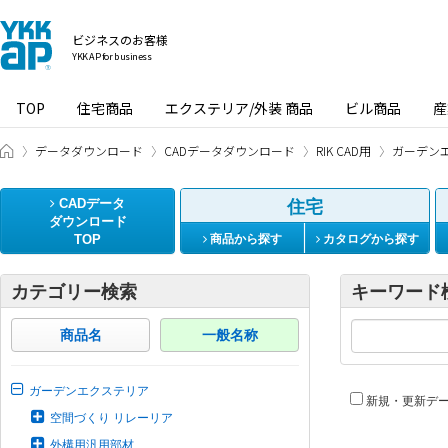
ビジネスのお客様
YKK AP for business
TOP
住宅商品
エクステリア/外装 商品
ビル商品
産
ビジネスのお客様 HOME
データダウンロード
CADデータダウンロード
RIK CAD用
ガーデン
CADデータ
住宅
ダウンロード
TOP
商品から探す
カタログから探す
カテゴリー検索
キーワード
商品名
一般名称
ガーデンエクステリア
新規・更新デ
空間づくり リレーリア
外構用汎用部材