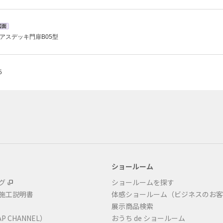
図面
アスデッキ門扉B05型
5
ショールーム
グ
ショールームを探す
・施工説明書
体感ショールーム（ビジネスのお客
展示商品検索
P CHANNEL）
おうち de ショールーム