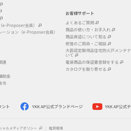
お客様サポート
よくあるご質問
（e-Proposer会員）
商品の使い方・お手入れ
レーション
（e-Proposer会員）
商品保証について知る
修理のご用命・ご相談
大臣認定取得品住宅防火戸メンテナ
いて
関連
電装商品の保証書登録をする
カタログを取り寄せる
補助金
法令
カウント
YKK AP公式ブランドページ
YKK AP公
シャルメディアポリシー
推奨環境