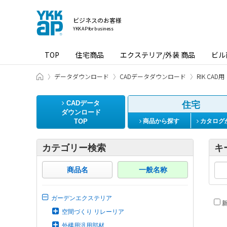
ビジネスのお客様
YKK AP for business
TOP
住宅商品
エクステリア/外装 商品
ビル
ビジネスのお客様 HOME
データダウンロード
CADデータダウンロード
RIK CAD用
CADデータ
住宅
ダウンロード
TOP
商品から探す
カタログ
カテゴリー検索
キ
商品名
一般名称
ガーデンエクステリア
新
空間づくり リレーリア
外構用汎用部材