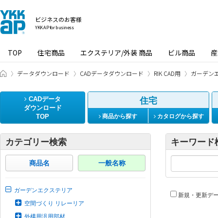
ビジネスのお客様
YKK AP for business
TOP
住宅商品
エクステリア/外装 商品
ビル商品
産
ビジネスのお客様 HOME
データダウンロード
CADデータダウンロード
RIK CAD用
ガーデン
CADデータ
住宅
ダウンロード
TOP
商品から探す
カタログから探す
カテゴリー検索
キーワード
商品名
一般名称
ガーデンエクステリア
新規・更新デ
空間づくり リレーリア
外構用汎用部材