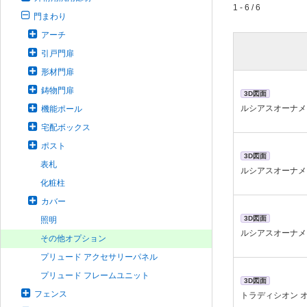
1 - 6 / 6
門まわり
アーチ
引戸門扉
形材門扉
鋳物門扉
3D図面
ルシアスオーナメ
機能ポール
宅配ボックス
ポスト
3D図面
表札
ルシアスオーナメ
化粧柱
カバー
3D図面
照明
ルシアスオーナメ
その他オプション
プリュード アクセサリーパネル
プリュード フレームユニット
3D図面
フェンス
トラディシオン 