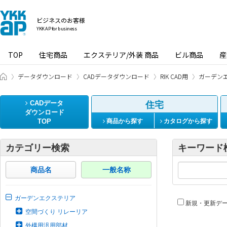
ビジネスのお客様
YKK AP for business
TOP
住宅商品
エクステリア/外装 商品
ビル商品
産
ビジネスのお客様 HOME
データダウンロード
CADデータダウンロード
RIK CAD用
ガーデン
CADデータ
住宅
ダウンロード
TOP
商品から探す
カタログから探す
カテゴリー検索
キーワード
商品名
一般名称
ガーデンエクステリア
新規・更新デ
空間づくり リレーリア
外構用汎用部材