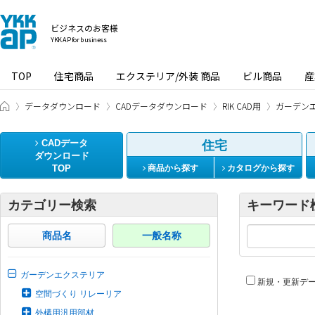
ビジネスのお客様
YKK AP for business
TOP
住宅商品
エクステリア/外装 商品
ビル商品
産
ビジネスのお客様 HOME
データダウンロード
CADデータダウンロード
RIK CAD用
ガーデン
CADデータ
住宅
ダウンロード
TOP
商品から探す
カタログから探す
カテゴリー検索
キーワード
商品名
一般名称
ガーデンエクステリア
新規・更新デ
空間づくり リレーリア
外構用汎用部材