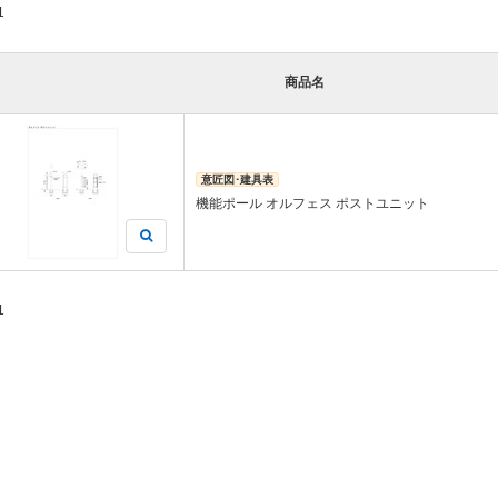
1
商品名
意匠図･建具表
機能ポール オルフェス ポストユニット
1