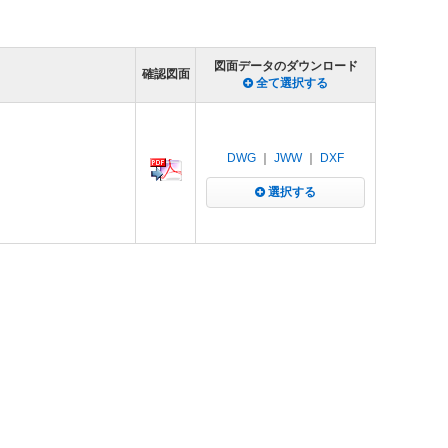
図面データのダウンロード
確認図面
全て選択する
DWG
｜
JWW
｜
DXF
選択する