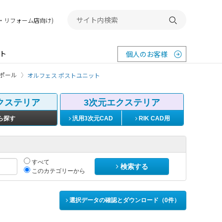
務店・リフォーム店向け)
検索する
ト
個人のお客様
ポール
オルフェス ポストユニット
クステリア
3次元エクステリア
ら探す
汎用3次元CAD
RIK CAD用
すべて
検索する
このカテゴリーから
選択データの確認とダウンロード（
0
件）