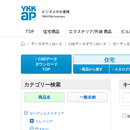
ビジネスのお客様
YKK AP for business
TOP
住宅商品
エクステリア/外装 商品
ビル
ビジネスのお客様 HOME
データダウンロード
CADデータダウンロード
ガーデンエ
CADデータ
住宅
ダウンロード
TOP
商品から探す
カタログ
カテゴリー検索
キ
商品名
一般名称
ガーデンエクステリア
新
リレーリア
門まわり