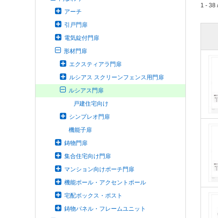
1 - 38 
アーチ
引戸門扉
電気錠付門扉
形材門扉
エクスティアラ門扉
ルシアス スクリーンフェンス用門扉
ルシアス門扉
戸建住宅向け
シンプレオ門扉
機能子扉
鋳物門扉
集合住宅向け門扉
マンション向けポーチ門扉
機能ポール・アクセントポール
宅配ボックス・ポスト
鋳物パネル・フレームユニット