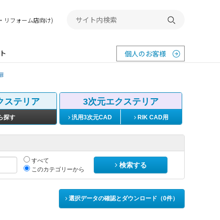
務店・リフォーム店向け)
検索する
ト
個人のお客様
扉
クステリア
3次元エクステリア
ら探す
汎用3次元CAD
RIK CAD用
すべて
検索する
このカテゴリーから
選択データの確認とダウンロード（
0
件）