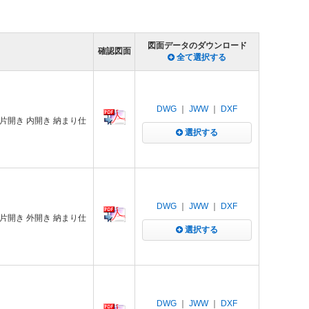
図面データのダウンロード
確認図面
全て選択する
DWG
｜
JWW
｜
DXF
 片開き 内開き 納まり仕
選択する
DWG
｜
JWW
｜
DXF
 片開き 外開き 納まり仕
選択する
DWG
｜
JWW
｜
DXF