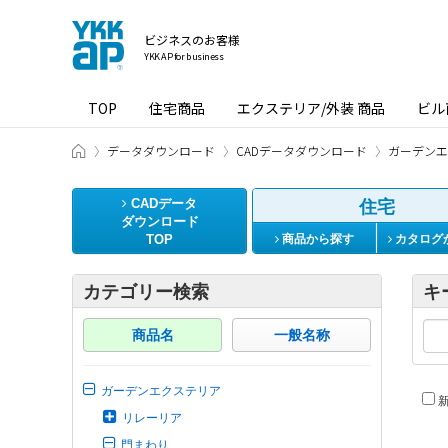
ビジネスのお客様
YKK AP for business
TOP
住宅商品
エクステリア/外装 商品
ビル
ビジネスのお客様 HOME
データダウンロード
CADデータダウンロード
ガーデンエ
CADデータ
住宅
ダウンロード
TOP
商品から探す
カタログ
カテゴリー検索
キ
商品名
一般名称
ガーデンエクステリア
新
リレーリア
門まわり