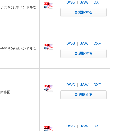
DWG
｜
JWW
｜
DXF
親子開き(子扉ハンドルな
選択する
DWG
｜
JWW
｜
DXF
親子開き(子扉ハンドルな
選択する
DWG
｜
JWW
｜
DXF
本体姿図
選択する
DWG
｜
JWW
｜
DXF