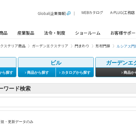
WEBカタログ
A-PLUG(工
Global(企業情報)
商品
産業製品
法令・制度
ショールーム
お客様サポー
クステリア商品
ガーデンエクステリア
門まわり
形材門扉
ルシアス門
ビル
ガーデンエ
から探す
商品から探す
カタログから探す
商品か
ーワード検索
規・更新データのみ