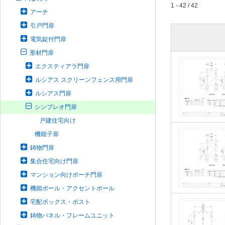
1 - 42 / 42
アーチ
引戸門扉
電気錠付門扉
形材門扉
エクスティアラ門扉
ルシアス スクリーンフェンス用門扉
ルシアス門扉
シンプレオ門扉
戸建住宅向け
機能子扉
鋳物門扉
集合住宅向け門扉
マンション向けポーチ門扉
機能ポール・アクセントポール
宅配ボックス・ポスト
鋳物パネル・フレームユニット