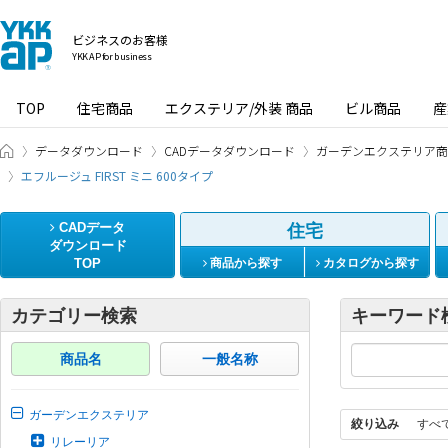
ビジネスのお客様
YKK AP for business
TOP
住宅商品
エクステリア/外装 商品
ビル商品
産
ビジネスのお客様 HOME
データダウンロード
CADデータダウンロード
ガーデンエクステリア商
エフルージュ FIRST ミニ 600タイプ
CADデータ
住宅
ダウンロード
TOP
商品から探す
カタログから探す
カテゴリー検索
キーワード
商品名
一般名称
ガーデンエクステリア
絞り込み
すべ
リレーリア