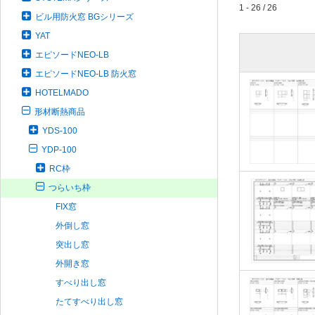
1 - 26 / 26
ビル用防火窓 BGシリーズ
YAT
エピソードNEO-LB
エピソードNEO-LB 防火窓
HOTELMADO
形材断熱商品
YDS-100
YDP-100
RC枠
つらいち枠
FIX窓
外倒し窓
突出し窓
外開き窓
すべり出し窓
たてすべり出し窓