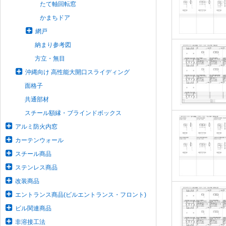
たて軸回転窓
かまちドア
網戸
納まり参考図
方立・無目
沖縄向け 高性能大開口スライディング
面格子
共通部材
スチール額縁・ブラインドボックス
アルミ防火内窓
カーテンウォール
スチール商品
ステンレス商品
改装商品
エントランス商品(ビルエントランス・フロント)
ビル関連商品
非溶接工法