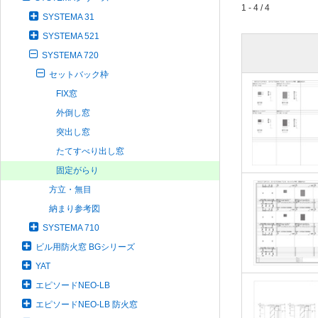
1 - 4 / 4
SYSTEMA 31
SYSTEMA 521
SYSTEMA 720
セットバック枠
FIX窓
外倒し窓
突出し窓
たてすべり出し窓
固定がらり
方立・無目
納まり参考図
SYSTEMA 710
ビル用防火窓 BGシリーズ
YAT
エピソードNEO-LB
エピソードNEO-LB 防火窓