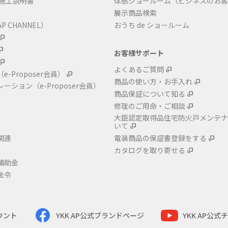
・施工説明書
体感ショールーム（ビジネスのお客
展示商品検索
P CHANNEL）
おうち de ショールーム
お客様サポート
よくあるご質問
（e-Proposer会員）
商品の使い方・お手入れ
レーション
（e-Proposer会員）
商品保証について知る
修理のご用命・ご相談
大臣認定取得品住宅防火戸メンテナ
いて
関連
電装商品の保証書登録をする
カタログを取り寄せる
補助金
法令
カウント
YKK AP公式ブランドページ
YKK AP公