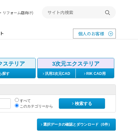
務店・リフォーム店向け)
検索する
ト
個人のお客様
クステリア
3次元エクステリア
ら探す
汎用3次元CAD
RIK CAD用
すべて
検索する
このカテゴリーから
選択データの確認とダウンロード（
0
件）