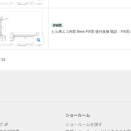
詳細図
ビル用エコ内窓 Biew FIX窓 後付改修 既設：FIX窓 
/ 10
ショールーム
グ
ショールームを探す