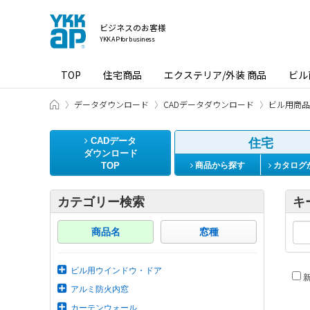
ビジネスのお客様
YKK AP for business
TOP
住宅商品
エクステリア/外装 商品
ビル
ビジネスのお客様 HOME
データダウンロード
CADデータダウンロード
ビル用商品
CADデータ
住宅
ダウンロード
TOP
商品から探す
カタログ
カテゴリー検索
キ
商品名
窓種
ビル用ウインドウ・ドア
新
アルミ防火内窓
カーテンウォール