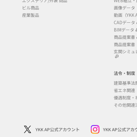
エクステリア/外装 商品
WEB組立
ビル商品
画像データ
産業製品
動画（YKK A
CADデータ
BIMデータ
商品提案書
商品提案書
玄関シミュ
法令・制度
建築基準法
省エネ関連
優遇制度・
その他関連
YKK AP公式アカウント
YKK AP公式ア