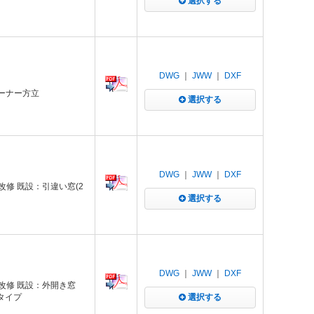
選択する
DWG
｜
JWW
｜
DXF
コーナー方立
選択する
DWG
｜
JWW
｜
DXF
付改修 既設：引違い窓(2
選択する
DWG
｜
JWW
｜
DXF
後付改修 既設：外開き窓
Aタイプ
選択する