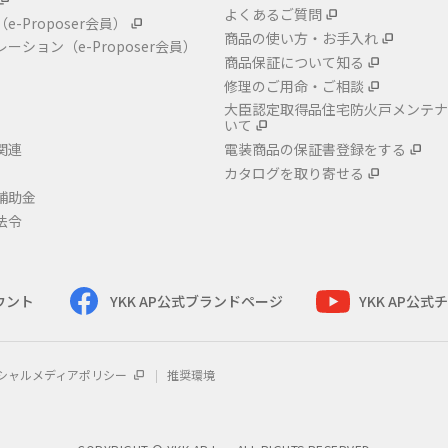
よくあるご質問
（e-Proposer会員）
商品の使い方・お手入れ
レーション
（e-Proposer会員）
商品保証について知る
修理のご用命・ご相談
大臣認定取得品住宅防火戸メンテナ
いて
関連
電装商品の保証書登録をする
カタログを取り寄せる
補助金
法令
カウント
YKK AP公式ブランドページ
YKK AP公
シャルメディアポリシー
推奨環境