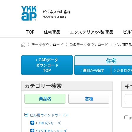
ビジネスのお客様
YKK AP for business
TOP
住宅商品
エクステリア/外装 商品
ビル
ビジネスのお客様 HOME
データダウンロード
CADデータダウンロード
ビル用商品
CADデータ
住宅
ダウンロード
TOP
商品から探す
カタログ
カテゴリー検索
キ
商品名
窓種
ビル用ウインドウ・ドア
新
EXIMAシリーズ
SYSTEMAシリーズ