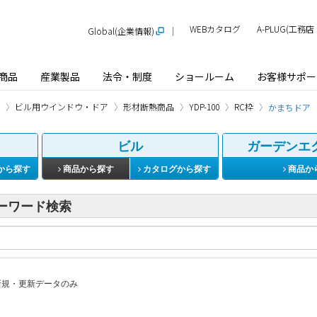
WEBカタログ
A-PLUG(工
Global(企業情報)
商品
産業製品
法令・制度
ショールーム
お客様サポー
ビル用ウインドウ・ドア
形材断熱商品
YDP-100
RC枠
かまちドア
ビル
ガーデンエ
から探す
商品から探す
カタログから探す
商品か
ーワード検索
規・更新データのみ