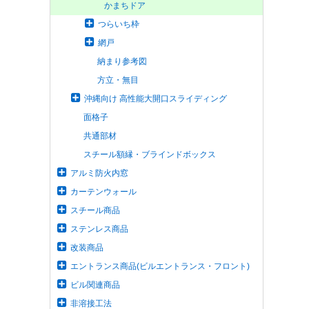
かまちドア
つらいち枠
網戸
納まり参考図
方立・無目
沖縄向け 高性能大開口スライディング
面格子
共通部材
スチール額縁・ブラインドボックス
アルミ防火内窓
カーテンウォール
スチール商品
ステンレス商品
改装商品
エントランス商品(ビルエントランス・フロント)
ビル関連商品
非溶接工法