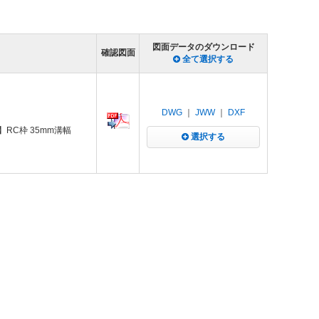
図面データのダウンロード
確認図面
全て選択する
DWG
｜
JWW
｜
DXF
RC枠 35mm溝幅
選択する