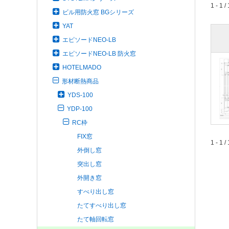
1 - 1 / 
ビル用防火窓 BGシリーズ
YAT
エピソードNEO-LB
エピソードNEO-LB 防火窓
HOTELMADO
形材断熱商品
YDS-100
YDP-100
RC枠
FIX窓
1 - 1 / 
外倒し窓
突出し窓
外開き窓
すべり出し窓
たてすべり出し窓
たて軸回転窓