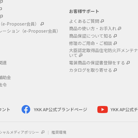
お客様サポート
よくあるご質問
（e-Proposer会員）
商品の使い方・お手入れ
レーション
（e-Proposer会員）
商品保証について知る
修理のご用命・ご相談
大臣認定取得品住宅防火戸メンテナ
いて
関連
電装商品の保証書登録をする
カタログを取り寄せる
補助金
法令
カウント
YKK AP公式ブランドページ
YKK AP公
シャルメディアポリシー
推奨環境