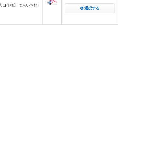
進入口仕様】[つらいち枠]
選択する