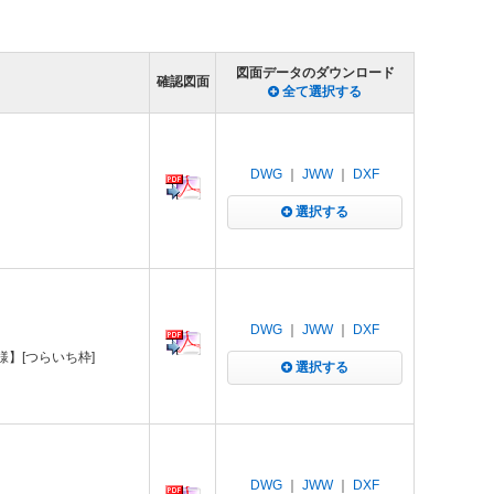
図面データのダウンロード
確認図面
全て選択する
DWG
｜
JWW
｜
DXF
選択する
DWG
｜
JWW
｜
DXF
様】[つらいち枠]
選択する
DWG
｜
JWW
｜
DXF