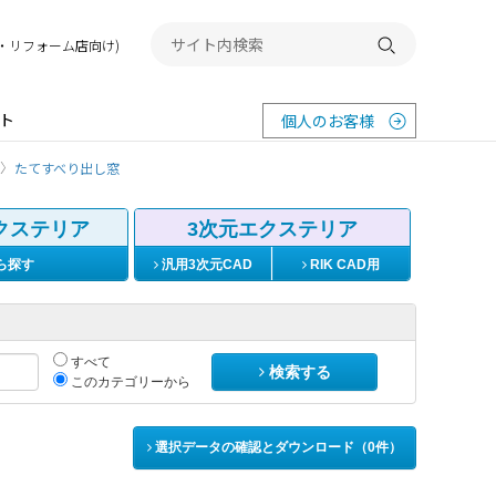
務店・リフォーム店向け)
検索する
ト
個人のお客様
たてすべり出し窓
クステリア
3次元エクステリア
ら探す
汎用3次元CAD
RIK CAD用
すべて
検索する
このカテゴリーから
選択データの確認とダウンロード（
0
件）