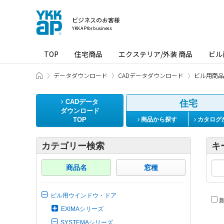
ビジネスのお客様
YKK AP for business
TOP
住宅商品
エクステリア/外装 商品
ビル
ビジネスのお客様 HOME
データダウンロード
CADデータダウンロード
ビル用商品
CADデータ
住宅
ダウンロード
TOP
商品から探す
カタログ
カテゴリー検索
キ
商品名
窓種
ビル用ウインドウ・ドア
新
EXIMAシリーズ
SYSTEMAシリーズ