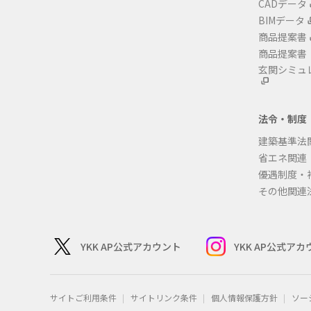
CADデータ
BIMデータ
商品提案書
商品提案書
玄関シミュ
法令・制度
建築基準法
省エネ関連
優遇制度・
その他関連
YKK AP公式アカウント
YKK AP公式ア
サイトご利用条件
サイトリンク条件
個人情報保護方針
ソー