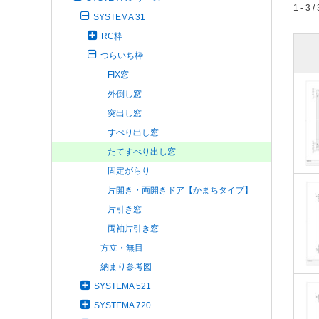
1 - 3 / 
SYSTEMA 31
RC枠
つらいち枠
FIX窓
外倒し窓
突出し窓
すべり出し窓
たてすべり出し窓
固定がらり
片開き・両開きドア【かまちタイプ】
片引き窓
両袖片引き窓
方立・無目
納まり参考図
SYSTEMA 521
SYSTEMA 720