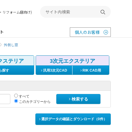
務店・リフォーム店向け)
検索する
ト
個人のお客様
外倒し窓
クステリア
3次元エクステリア
ら探す
汎用3次元CAD
RIK CAD用
すべて
検索する
このカテゴリーから
選択データの確認とダウンロード（
0
件）