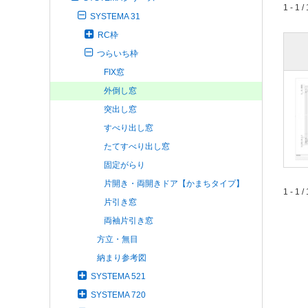
1 - 1 / 
SYSTEMA 31
RC枠
つらいち枠
FIX窓
外倒し窓
突出し窓
すべり出し窓
たてすべり出し窓
固定がらり
片開き・両開きドア【かまちタイプ】
1 - 1 / 
片引き窓
両袖片引き窓
方立・無目
納まり参考図
SYSTEMA 521
SYSTEMA 720