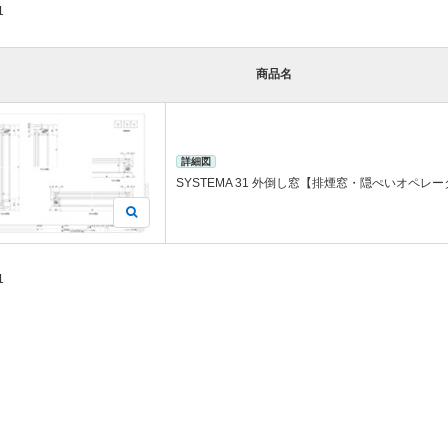
1
商品名
詳細図
SYSTEMA 31 外倒し窓【排煙窓・隠ぺいオペレ
1