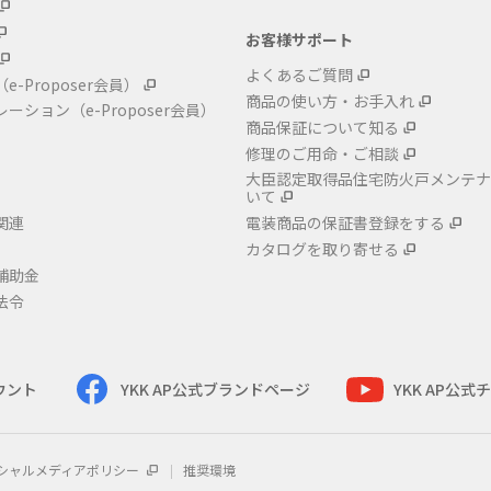
お客様サポート
よくあるご質問
（e-Proposer会員）
商品の使い方・お手入れ
レーション
（e-Proposer会員）
商品保証について知る
修理のご用命・ご相談
大臣認定取得品住宅防火戸メンテナ
いて
関連
電装商品の保証書登録をする
カタログを取り寄せる
補助金
法令
カウント
YKK AP公式ブランドページ
YKK AP公
シャルメディアポリシー
推奨環境