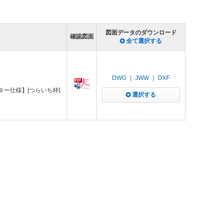
図面データのダウンロード
確認図面
全て選択する
DWG
｜
JWW
｜
DXF
ーター仕様】[つらいち枠]
選択する