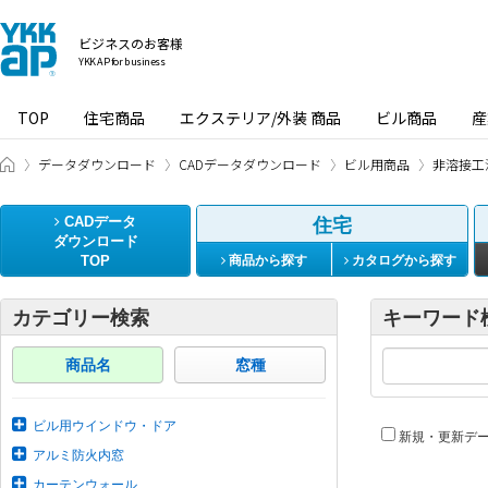
ビジネスのお客様
YKK AP for business
TOP
住宅商品
エクステリア/外装 商品
ビル商品
産
ビジネスのお客様 HOME
データダウンロード
CADデータダウンロード
ビル用商品
非溶接工
CADデータ
住宅
ダウンロード
TOP
商品から探す
カタログから探す
カテゴリー検索
キーワード
商品名
窓種
ビル用ウインドウ・ドア
新規・更新デ
アルミ防火内窓
カーテンウォール