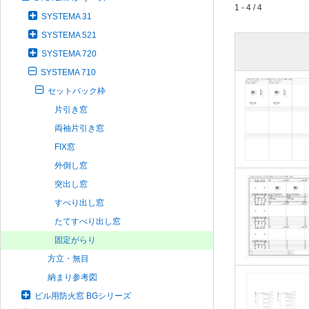
1 - 4 / 4
SYSTEMA 31
SYSTEMA 521
SYSTEMA 720
SYSTEMA 710
セットバック枠
片引き窓
両袖片引き窓
FIX窓
外倒し窓
突出し窓
すべり出し窓
たてすべり出し窓
固定がらり
方立・無目
納まり参考図
ビル用防火窓 BGシリーズ