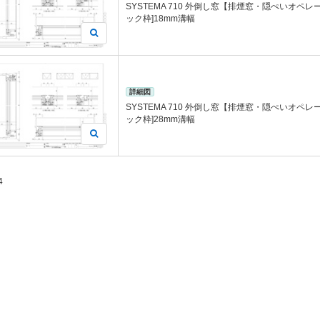
SYSTEMA 710 外倒し窓【排煙窓・隠ぺいオペ
ック枠]18mm溝幅
詳細図
SYSTEMA 710 外倒し窓【排煙窓・隠ぺいオペ
ック枠]28mm溝幅
4