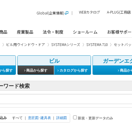
WEBカタログ
A-PLUG(工
Global(企業情報)
商品
産業製品
法令・制度
ショールーム
お客様サポー
ビル用ウインドウ・ドア
SYSTEMAシリーズ
SYSTEMA 710
セットバッ
ビル
ガーデンエ
から探す
商品から探す
カタログから探す
商品か
ーワード検索
込み
すべて
｜
意匠図･建具表
｜
詳細図
新規・更新データのみ