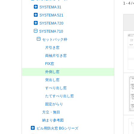
1 - 4 / 
SYSTEMA 31
SYSTEMA 521
SYSTEMA 720
SYSTEMA 710
セットバック枠
片引き窓
両袖片引き窓
FIX窓
外倒し窓
突出し窓
すべり出し窓
たてすべり出し窓
固定がらり
方立・無目
納まり参考図
ビル用防火窓 BGシリーズ