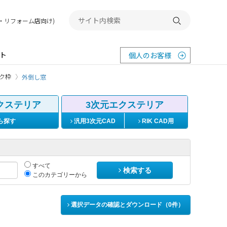
務店・リフォーム店向け)
検索する
ト
個人のお客様
ク枠
外倒し窓
クステリア
3次元エクステリア
ら探す
汎用3次元CAD
RIK CAD用
すべて
検索する
このカテゴリーから
選択データの確認とダウンロード（
0
件）