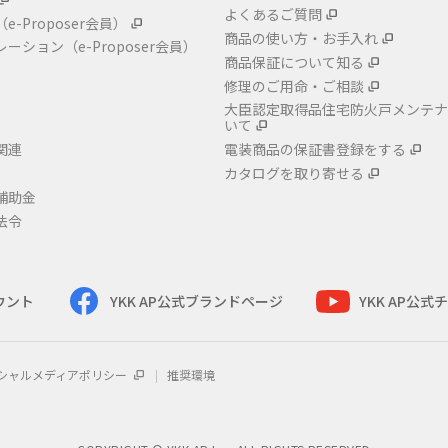
よくあるご質問
（e-Proposer会員）
商品の使い方・お手入れ
レーション
（e-Proposer会員）
商品保証について知る
修理のご用命・ご相談
大臣認定取得品住宅防火戸メンテナ
いて
関連
電装商品の保証書登録をする
カタログを取り寄せる
補助金
法令
カウント
YKK AP公式ブランドページ
YKK AP公
シャルメディアポリシー
推奨環境