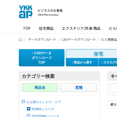
ビジネスのお客様
YKK AP for business
TOP
住宅商品
エクステリア/外装 商品
ビル
ビジネスのお客様 HOME
データダウンロード
CADデータダウンロード
ビル用商品
CADデータ
住宅
ダウンロード
TOP
商品から探す
カタログ
カテゴリー検索
キ
商品名
窓種
ビル用ウインドウ・ドア
絞り
EXIMAシリーズ
SYSTEMAシリーズ