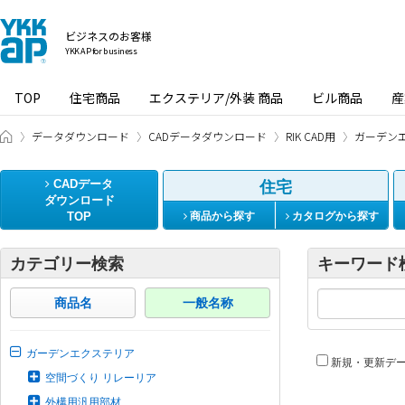
ビジネスのお客様
YKK AP for business
TOP
住宅商品
エクステリア/外装 商品
ビル商品
産
ビジネスのお客様 HOME
データダウンロード
CADデータダウンロード
RIK CAD用
ガーデン
CADデータ
住宅
ダウンロード
TOP
商品から探す
カタログから探す
カテゴリー検索
キーワード
商品名
一般名称
ガーデンエクステリア
新規・更新デ
空間づくり リレーリア
外構用汎用部材