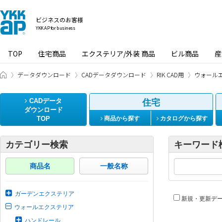
ビジネスのお客様
YKK AP for business
TOP
住宅商品
エクステリア/外装 商品
ビル商品
産
ビジネスのお客様 HOME
データダウンロード
CADデータダウンロード
RIK CAD用
ウォール
CADデータ
住宅
ダウンロード
TOP
商品から探す
カタログから探す
カテゴリー検索
キーワード
商品名
一般名称
ガーデンエクステリア
新規・更新デ
ウォールエクステリア
ハンドレール