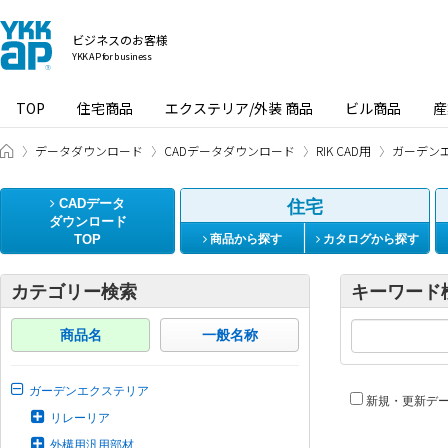
ビジネスのお客様
YKK AP for business
TOP
住宅商品
エクステリア/外装 商品
ビル商品
産
ビジネスのお客様 HOME
データダウンロード
CADデータダウンロード
RIK CAD用
ガーデン
CADデータ
住宅
ダウンロード
TOP
商品から探す
カタログから探す
カテゴリー検索
キーワード
商品名
一般名称
ガーデンエクステリア
新規・更新デ
リレーリア
外構用汎用部材