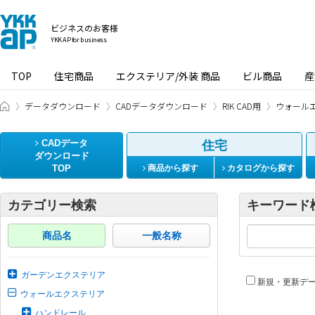
ビジネスのお客様
YKK AP for business
TOP
住宅商品
エクステリア/外装 商品
ビル商品
産
ビジネスのお客様 HOME
データダウンロード
CADデータダウンロード
RIK CAD用
ウォール
CADデータ
住宅
ダウンロード
TOP
商品から探す
カタログから探す
カテゴリー検索
キーワード
商品名
一般名称
ガーデンエクステリア
新規・更新デ
ウォールエクステリア
ハンドレール