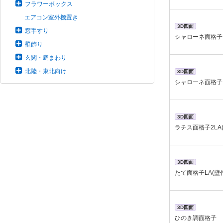
フラワーボックス
エアコン室外機置き
3D図面
窓手すり
シャローネ面格子 
壁飾り
玄関・庭まわり
北陸・東北向け
3D図面
シャローネ面格子 
3D図面
ラチス面格子2LA
3D図面
たて面格子LA(壁
3D図面
ひのき調面格子