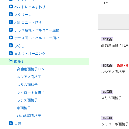
1 - 9 / 9
ハンドレールまわり
スクリーン
バルコニー・階段
テラス屋根・バルコニー屋根
テラス囲い・バルコニー囲い
3D図面
高強度面格子FLA
ひさし
日よけ・オーニング
面格子
3D図面
新規・更
高強度面格子FLA
ルシアス面格子
ルシアス面格子
スリム面格子
3D図面
シャローネ面格子
スリム面格子
ラチス面格子
縦面格子
ひのき調面格子
3D図面
目隠し
シャローネ面格子 