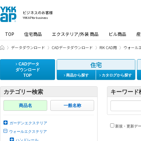
ビジネスのお客様
YKK AP for business
TOP
住宅商品
エクステリア/外装 商品
ビル商品
産
ビジネスのお客様 HOME
データダウンロード
CADデータダウンロード
RIK CAD用
ウォール
CADデータ
住宅
ダウンロード
TOP
商品から探す
カタログから探す
カテゴリー検索
キーワード
商品名
一般名称
ガーデンエクステリア
新規・更新デ
ウォールエクステリア
ハンドレール