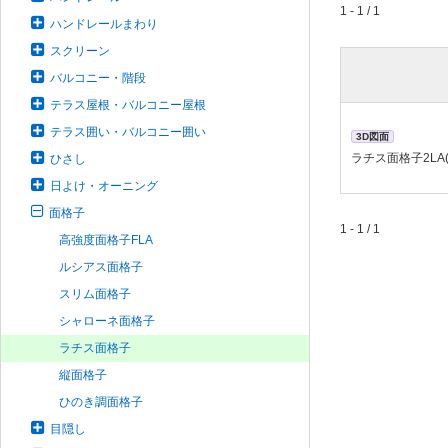
1 - 1 / 1
ハンドレールまわり
スクリーン
バルコニー・階段
テラス屋根・バルコニー屋根
テラス囲い・バルコニー囲い
3D図面
ラチス面格子2LA
ひさし
日よけ・オーニング
面格子
1 - 1 / 1
高強度面格子FLA
ルシアス面格子
スリム面格子
シャローネ面格子
ラチス面格子
縦面格子
ひのき調面格子
目隠し