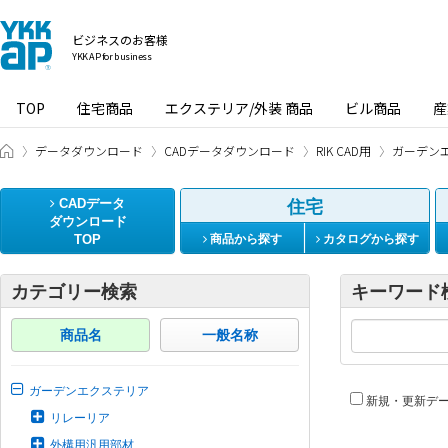
ビジネスのお客様
YKK AP for business
TOP
住宅商品
エクステリア/外装 商品
ビル商品
産
ビジネスのお客様 HOME
データダウンロード
CADデータダウンロード
RIK CAD用
ガーデン
CADデータ
住宅
ダウンロード
TOP
商品から探す
カタログから探す
カテゴリー検索
キーワード
商品名
一般名称
ガーデンエクステリア
新規・更新デ
リレーリア
外構用汎用部材