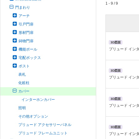
1 - 9 / 9
門まわり
アーチ
引戸門扉
形材門扉
鋳物門扉
3D図面
プリュード インタ
機能ポール
宅配ボックス
ポスト
3D図面
表札
プリュード インタ
化粧柱
カバー
3D図面
インターホンカバー
プリュード インタ
照明
その他オプション
プリュード アクセサリーパネル
3D図面
プリュード フレームユニット
プリュード インタ