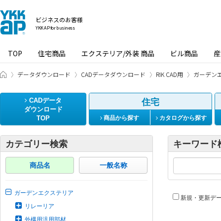
ビジネスのお客様
YKK AP for business
TOP
住宅商品
エクステリア/外装 商品
ビル商品
産
ビジネスのお客様 HOME
データダウンロード
CADデータダウンロード
RIK CAD用
ガーデン
CADデータ
住宅
ダウンロード
TOP
商品から探す
カタログから探す
カテゴリー検索
キーワード
商品名
一般名称
ガーデンエクステリア
新規・更新デ
リレーリア
外構用汎用部材