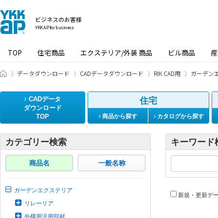
ビジネスのお客様
YKK AP for business
TOP
住宅商品
エクステリア/外装 商品
ビル商品
産
ビジネスのお客様 HOME
データダウンロード
CADデータダウンロード
RIK CAD用
ガーデン
CADデータ
住宅
ダウンロード
TOP
商品から探す
カタログから探す
カテゴリー検索
キーワード
商品名
一般名称
ガーデンエクステリア
新規・更新デ
リレーリア
外構用汎用部材