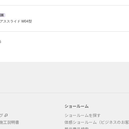
図面
アススライド W04型
5
ショールーム
グ
ショールームを探す
・施工説明書
体感ショールーム（ビジネスのお客