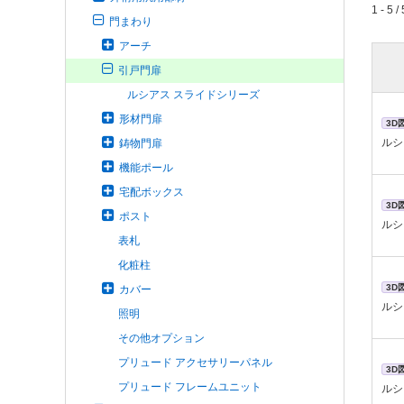
1 - 5 / 
門まわり
アーチ
引戸門扉
ルシアス スライドシリーズ
形材門扉
3D
ルシ
鋳物門扉
機能ポール
宅配ボックス
3D
ポスト
ルシ
表札
化粧柱
3D
カバー
ルシ
照明
その他オプション
プリュード アクセサリーパネル
3D
プリュード フレームユニット
ルシ