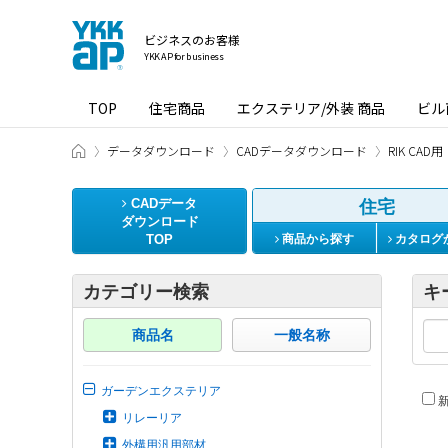
ビジネスのお客様
YKK AP for business
TOP
住宅商品
エクステリア/外装 商品
ビル
ビジネスのお客様 HOME
データダウンロード
CADデータダウンロード
RIK CAD用
CADデータ
住宅
ダウンロード
TOP
商品から探す
カタログ
カテゴリー検索
キ
商品名
一般名称
ガーデンエクステリア
新
リレーリア
外構用汎用部材