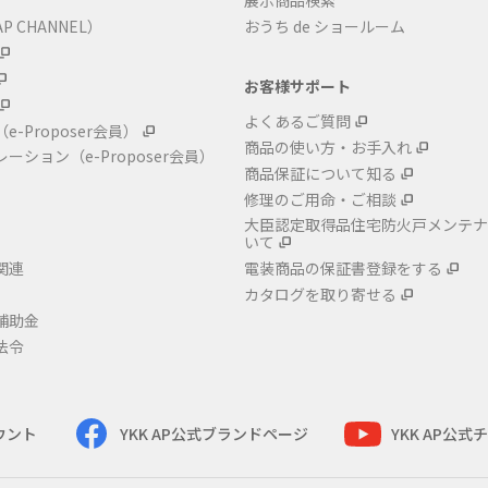
展示商品検索
P CHANNEL）
おうち de ショールーム
お客様サポート
よくあるご質問
（e-Proposer会員）
商品の使い方・お手入れ
レーション
（e-Proposer会員）
商品保証について知る
修理のご用命・ご相談
大臣認定取得品住宅防火戸メンテナ
いて
関連
電装商品の保証書登録をする
カタログを取り寄せる
補助金
法令
カウント
YKK AP公式ブランドページ
YKK AP公