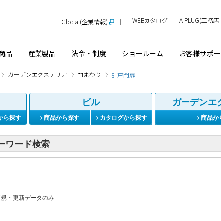
WEBカタログ
A-PLUG(工
Global(企業情報)
商品
産業製品
法令・制度
ショールーム
お客様サポー
ガーデンエクステリア
門まわり
引戸門扉
ビル
ガーデンエ
から探す
商品から探す
カタログから探す
商品か
ーワード検索
規・更新データのみ