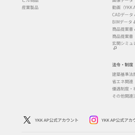
ビル商品
画像データ
産業製品
動画（YKK A
CADデータ
BIMデータ
商品提案書
商品提案書
玄関シミュ
法令・制度
建築基準法
省エネ関連
優遇制度・
その他関連
YKK AP公式アカウント
YKK AP公式ア