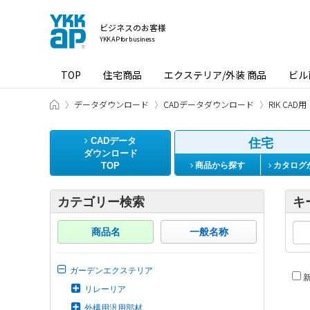
ビジネスのお客様
YKK AP for business
TOP
住宅商品
エクステリア/外装 商品
ビル
ビジネスのお客様 HOME
データダウンロード
CADデータダウンロード
RIK CAD用
CADデータ
住宅
ダウンロード
TOP
商品から探す
カタログ
カテゴリー検索
キ
商品名
一般名称
ガーデンエクステリア
新
リレーリア
外構用汎用部材