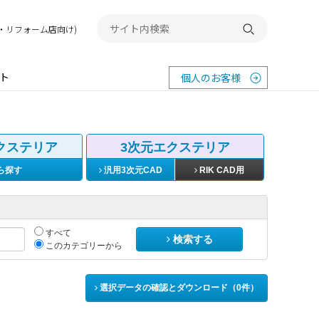
務店・リフォーム店向け)
検索する
ト
個人のお客様
クステリア
3次元エクステリア
ら探す
汎用3次元CAD
RIK CAD用
すべて
検索する
このカテゴリーから
選択データの確認とダウンロード（
0
件）