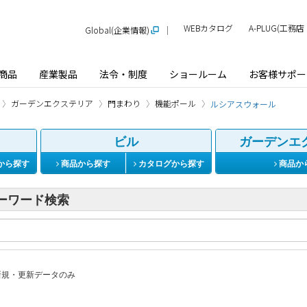
WEBカタログ
A-PLUG(工
Global(企業情報)
商品
産業製品
法令・制度
ショールーム
お客様サポー
ガーデンエクステリア
門まわり
機能ポール
ルシアスウォール
ビル
ガーデンエ
から探す
商品から探す
カタログから探す
商品か
ーワード検索
規・更新データのみ