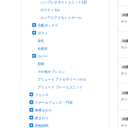
シンプレオポストユニット1型
ポスティモα
3D
ルシアスアクセントポール
ルシ
宅配ボックス
ポスト
表札
3D
ルシ
化粧柱
カバー
照明
3D
その他オプション
ルシ
プリュード アクセサリーパネル
プリュード フレームユニット
3D
フェンス
ルシ
スチールフェンス・門扉
車庫まわり
庭まわり
3D
ルシ
景観材料