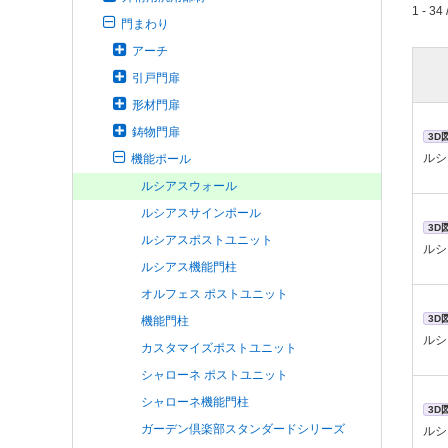
1 - 34 
門まわり
アーチ
引戸門扉
形材門扉
鋳物門扉
3D
ルシ
機能ポール
ルシアスウォール
ルシアスサインポール
3D
ルシアスポストユニット
ルシ
ルシアス機能門柱
オルフェス ポストユニット
3D
機能門柱
ルシ
カスタマイズポストユニット
シャローネ ポストユニット
シャローネ機能門柱
3D
ガーデン倶楽部スタンダードシリーズ
ルシ