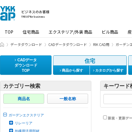
ビジネスのお客様
YKK AP for business
TOP
住宅商品
エクステリア/外装 商品
ビル商品
産
ビジネスのお客様 HOME
データダウンロード
CADデータダウンロード
RIK CAD用
ガーデン
CADデータ
住宅
ダウンロード
TOP
商品から探す
カタログから探す
カテゴリー検索
キーワード
商品名
一般名称
ガーデンエクステリア
新規・更新デ
リレーリア
外構用汎用部材