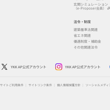
玄関シミュレーション
（e-Proposer会員）
法令・制度
建築基準法関連
省エネ関連
優遇制度・補助金
その他関連法令
YKK AP公式アカウント
YKK AP公式アカウント
サイトご利用条件
サイトリンク条件
個人情報保護方針
ソーシャルメディ