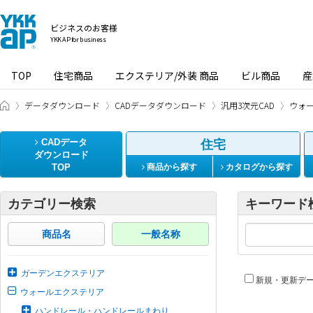
ビジネスのお客様
YKK AP for business
TOP
住宅商品
エクステリア/外装 商品
ビル商品
産
ビジネスのお客様 HOME
データダウンロード
CADデータダウンロード
汎用3次元CAD
ウォ
CADデータ
住宅
ダウンロード
TOP
商品から探す
カタログから探す
カテゴリー検索
キーワード
商品名
一般名称
ガーデンエクステリア
新規・更新デ
ウォールエクステリア
ハンドレール・ハンドレールまわり