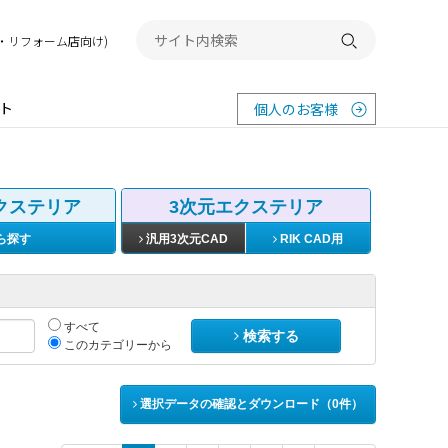
務店・リフォーム店向け)
検索する
ト
個人のお客様
クステリア
3次元エクステリア
ら探す
汎用3次元CAD
RIK CAD用
すべて
検索する
このカテゴリーから
選択データの確認とダウンロード（
0
件）