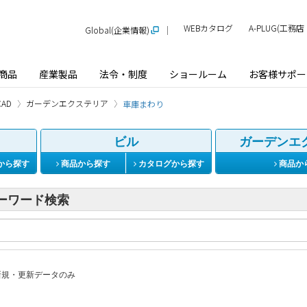
WEBカタログ
A-PLUG(工
Global(企業情報)
商品
産業製品
法令・制度
ショールーム
お客様サポー
AD
ガーデンエクステリア
車庫まわり
ビル
ガーデンエ
から探す
商品から探す
カタログから探す
商品か
ーワード検索
規・更新データのみ