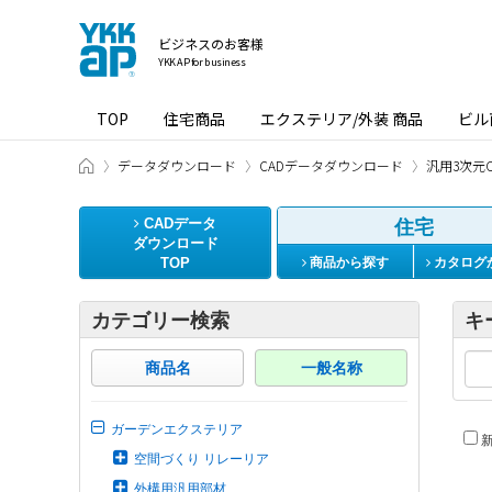
ビジネスのお客様
YKK AP for business
TOP
住宅商品
エクステリア/外装 商品
ビル
ビジネスのお客様 HOME
データダウンロード
CADデータダウンロード
汎用3次元C
CADデータ
住宅
ダウンロード
TOP
商品から探す
カタログ
カテゴリー検索
キ
商品名
一般名称
ガーデンエクステリア
新
空間づくり リレーリア
外構用汎用部材