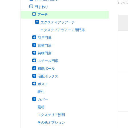
1 - 50 
門まわり
アーチ
エクスティアラアーチ
エクスティアラアーチ用門扉
引戸門扉
形材門扉
鋳物門扉
スチール門扉
機能ポール
宅配ボックス
ポスト
表札
カバー
照明
エクステリア照明
その他オプション