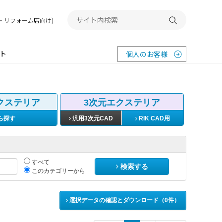
務店・リフォーム店向け)
検索する
ト
個人のお客様
クステリア
3次元エクステリア
ら探す
汎用3次元CAD
RIK CAD用
すべて
検索する
このカテゴリーから
選択データの確認とダウンロード（
0
件）