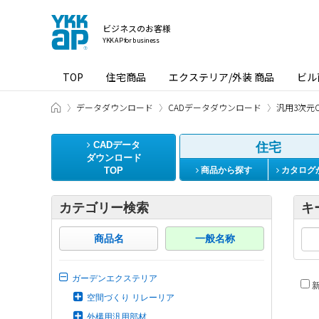
ビジネスのお客様
YKK AP for business
TOP
住宅商品
エクステリア/外装 商品
ビル
ビジネスのお客様 HOME
データダウンロード
CADデータダウンロード
汎用3次元C
CADデータ
住宅
ダウンロード
TOP
商品から探す
カタログ
カテゴリー検索
キ
商品名
一般名称
ガーデンエクステリア
新
空間づくり リレーリア
外構用汎用部材