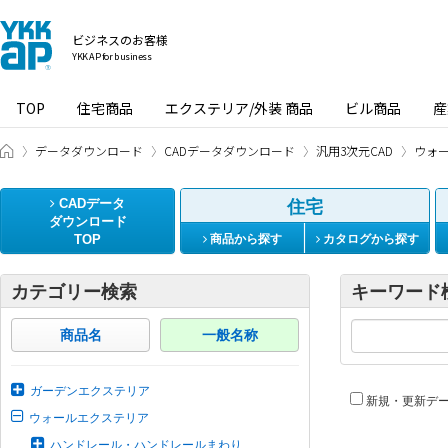
ビジネスのお客様
YKK AP for business
TOP
住宅商品
エクステリア/外装 商品
ビル商品
産
ビジネスのお客様 HOME
データダウンロード
CADデータダウンロード
汎用3次元CAD
ウォ
CADデータ
住宅
ダウンロード
TOP
商品から探す
カタログから探す
カテゴリー検索
キーワード
商品名
一般名称
ガーデンエクステリア
新規・更新デ
ウォールエクステリア
ハンドレール・ハンドレールまわり