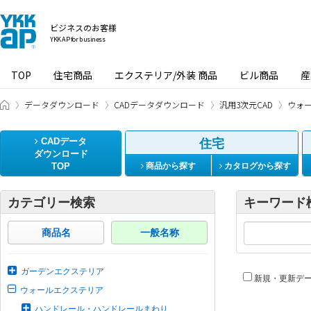
ビジネスのお客様
YKK AP for business
TOP
住宅商品
エクステリア/外装 商品
ビル商品
産
ビジネスのお客様 HOME
データダウンロード
CADデータダウンロード
汎用3次元CAD
ウォ
CADデータ
住宅
ダウンロード
TOP
商品から探す
カタログから探す
カテゴリー検索
キーワード
商品名
一般名称
ガーデンエクステリア
新規・更新デ
ウォールエクステリア
ハンドレール・ハンドレールまわり