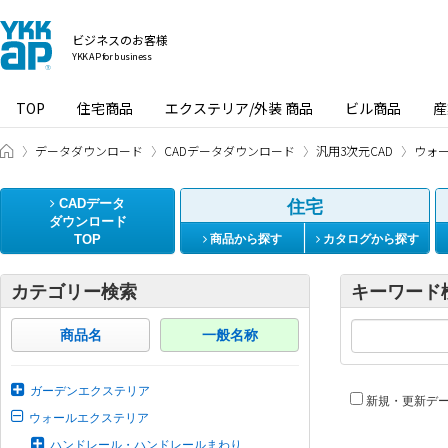
ビジネスのお客様
YKK AP for business
TOP
住宅商品
エクステリア/外装 商品
ビル商品
産
ビジネスのお客様 HOME
データダウンロード
CADデータダウンロード
汎用3次元CAD
ウォ
CADデータ
住宅
ダウンロード
TOP
商品から探す
カタログから探す
カテゴリー検索
キーワード
商品名
一般名称
ガーデンエクステリア
新規・更新デ
ウォールエクステリア
ハンドレール・ハンドレールまわり