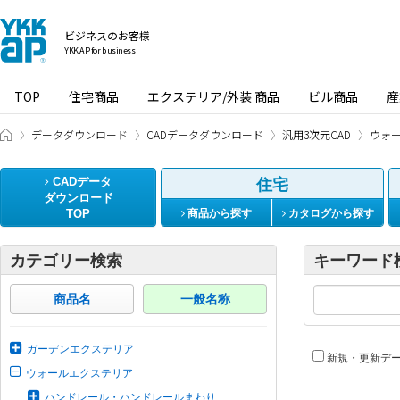
ビジネスのお客様
YKK AP for business
TOP
住宅商品
エクステリア/外装 商品
ビル商品
産
ビジネスのお客様 HOME
データダウンロード
CADデータダウンロード
汎用3次元CAD
ウォ
CADデータ
住宅
ダウンロード
TOP
商品から探す
カタログから探す
カテゴリー検索
キーワード
商品名
一般名称
ガーデンエクステリア
新規・更新デ
ウォールエクステリア
ハンドレール・ハンドレールまわり